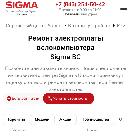
+7 (843) 254-50-42
Ежедневно с 9:00 до 21:00
Сервисный центр Sigma
в
Позвонить
мне утром
Казани
Сервисный центр Sigma
Каталог устройств
Ремон
Ремонт электроплаты
велокомпьютера
Sigma BC
Позвоните или закажите звонок. Наши специалисты
из сервисного центра Sigma в Казани произведут
оценку стоимости ремонта велокомпьютера Ремонт
электроплаты.
Есть запчасти
Узнать стоимость
Гарантия
Модели
Акции
Преимущества
Отзы
Услуга
Цена