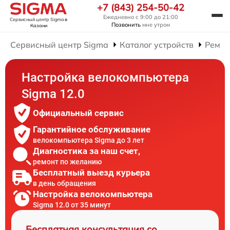
+7 (843) 254-50-42
Ежедневно с 9:00 до 21:00
Сервисный центр Sigma
в
Позвонить
мне утром
Казани
Сервисный центр Sigma
Каталог устройств
Ремон
Настройка велокомпьютера
Sigma 12.0
Официальный сервис
Гарантийное обслуживание
велокомпьютера Sigma до 3 лет
Диагностика за наш счет,
ремонт по желанию
Бесплатный выезд курьера
в день обращения
Настройка велокомпьютера
Sigma 12.0 от 35 минут
Бесплатная консультация со