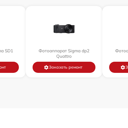
ma SD1
Фотоаппарат Sigma dp2
Фотоа
Quattro
онт
Заказать ремонт
З