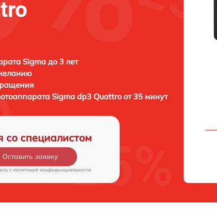
tro
рата Sigma до 3 лет
 желанию
бращения
фотоаппарата
Sigma dp3 Quattro от 35 минут
я со специалистом
Оставить заявку
есь c
политикой конфиденциальности